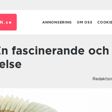
N.
se
ANNONSERING
OM OSS
COOKI
else
Redaktio