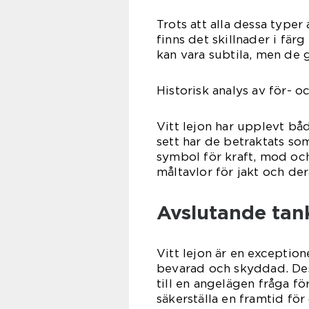
Trots att alla dessa type
finns det skillnader i fär
kan vara subtila, men de g
Historisk analys av för- o
Vitt lejon har upplevt båd
sett har de betraktats som
symbol för kraft, mod och
måltavlor för jakt och der
Avslutande tan
Vitt lejon är en exceptione
bevarad och skyddad. Des
till en angelägen fråga f
säkerställa en framtid f