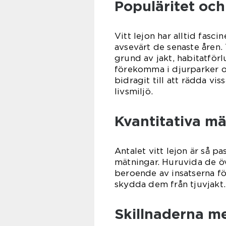
Populäritet och 
Vitt lejon har alltid fasc
avsevärt de senaste åren. 
grund av jakt, habitatför
förekomma i djurparker o
bidragit till att rädda vi
livsmiljö.
Kvantitativa mä
Antalet vitt lejon är så pa
mätningar. Huruvida de öv
beroende av insatserna fö
skydda dem från tjuvjakt.
Skillnaderna mel