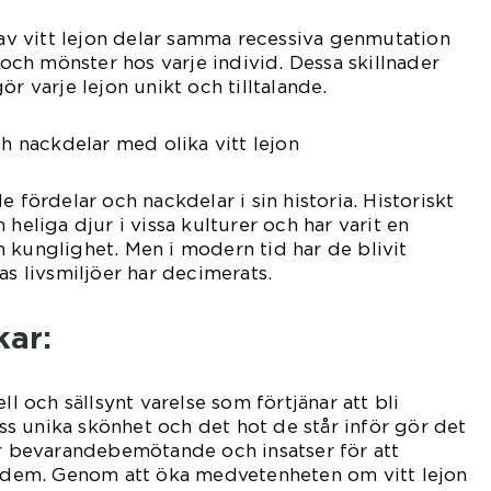
r av vitt lejon delar samma recessiva genmutation
g och mönster hos varje individ. Dessa skillnader
ör varje lejon unikt och tilltalande.
ch nackdelar med olika vitt lejon
e fördelar och nackdelar i sin historia. Historiskt
 heliga djur i vissa kulturer och har varit en
 kunglighet. Men i modern tid har de blivit
as livsmiljöer har decimerats.
kar:
ll och sällsynt varelse som förtjänar att bli
s unika skönhet och det hot de står inför gör det
ör bevarandebemötande och insatser för att
ör dem. Genom att öka medvetenheten om vitt lejon