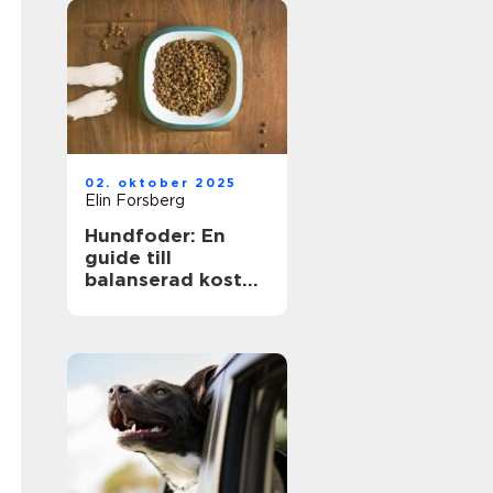
02. oktober 2025
Elin Forsberg
Hundfoder: En
guide till
balanserad kost
för din fyrbenta
vän