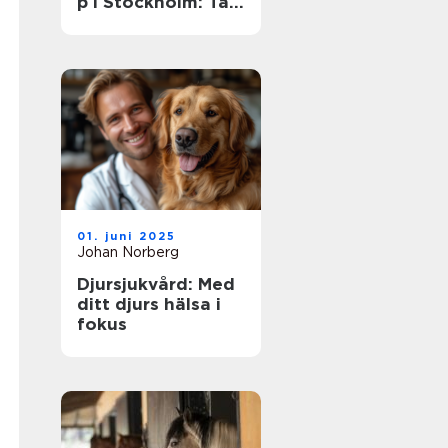
p i Stockholm: Ta
dina färdigheter
till nästa nivå
01. juni 2025
Johan Norberg
Djursjukvård: Med
ditt djurs hälsa i
fokus