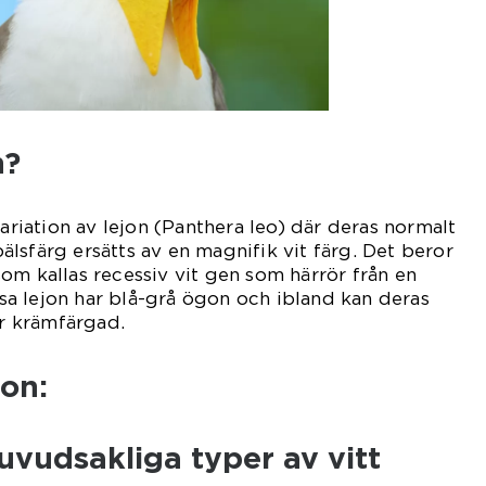
n?
variation av lejon (Panthera leo) där deras normalt
lsfärg ersätts av en magnifik vit färg. Det beror
om kallas recessiv vit gen som härrör från en
essa lejon har blå-grå ögon och ibland kan deras
er krämfärgad.
jon:
huvudsakliga typer av vitt