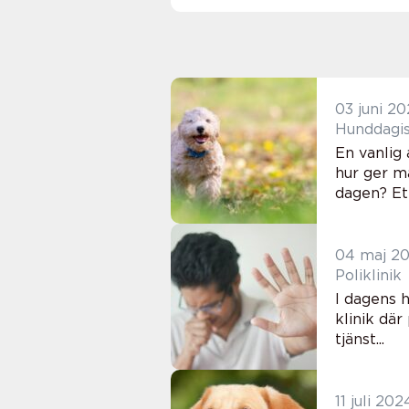
03 juni 2
En vanlig
hur ger ma
dagen? Ett
04 maj 2
Poliklinik
I dagens h
klinik där
tjänst...
11 juli 202