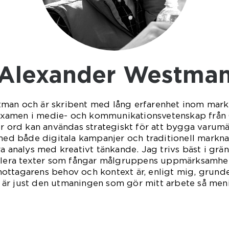
Alexander Westma
man och är skribent med lång erfarenhet inom mar
xamen i medie- och kommunikationsvetenskap från 
ur ord kan användas strategiskt för att bygga varu
 med både digitala kampanjer och traditionell marknad
a analys med kreativt tänkande. Jag trivs bäst i grä
mulera texter som fångar målgruppens uppmärksamhe
ttagarens behov och kontext är, enligt mig, grunden
är just den utmaningen som gör mitt arbete så meni