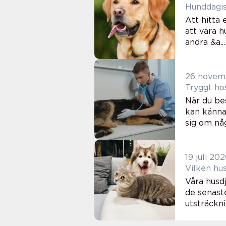
Hunddagis 
Att hitta 
att vara 
andra &a...
26 novem
Tryggt ho
När du bes
kan känna 
sig om någ
19 juli 20
Vilken hus
Våra husd
de senast
utsträckni