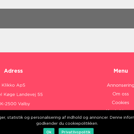
Adress
Menu
Annonserin
Om oss
Cookies
Kontakta os
inger, statistik og personalisering af indhold og annoncer. Denne inf
Sitemap
:
www.klikko.dk/
godkender du cookiepolitikken.
Ok
Privatlivspolitik