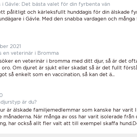
i Gävle: Det bästa valet för din fyrbenta vän
ett pålitligt och kärleksfullt hunddagis för din älskade f
hundägare i Gävle. Med den snabba vardagen och många f
ber 2021
s en veterinär i Bromma
öker en veterinär i bromma med ditt djur, så är det ofta
oro. Om djuret är sjukt eller skadat så är det fullt förstå
ot så enkelt som en vaccination, så kan det ä...
20
djurstyp är du?
jur är älskade familjemedlemmar som kanske har varit l
e månaderna. När många av oss har varit isolerade från o
ng, har också allt fler valt att till exempel skaffa hund.Det