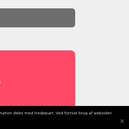
g
s
ormation deles med tredjepart. Ved fortsat brug af websiden