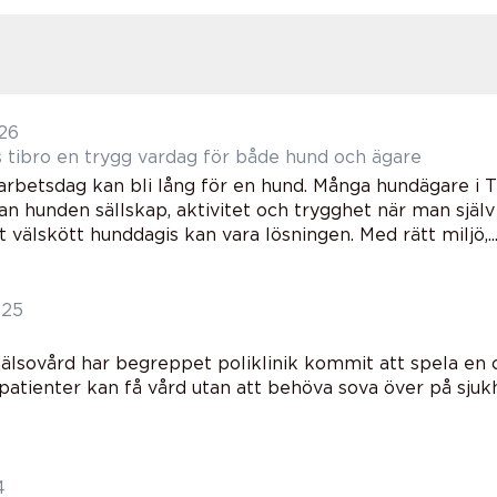
026
Hunddagis tibro en trygg vardag för både hund och ägare
 arbetsdag kan bli lång för en hund. Många hundägare i T
n hunden sällskap, aktivitet och trygghet när man själv
 välskött hunddagis kan vara lösningen. Med rätt miljö,..
025
älsovård har begreppet poliklinik kommit att spela en ce
 patienter kan få vård utan att behöva sova över på sjuk
4