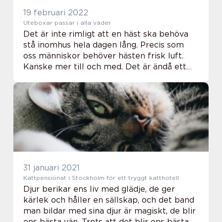
19 februari 2022
Uteboxar passar i alla väder
Det är inte rimligt att en häst ska behöva
stå inomhus hela dagen lång. Precis som
oss människor behöver hästen frisk luft.
Kanske mer till och med. Det är ändå ett
djur som behöver lufta...
31 januari 2021
Kattpensionat i Stockholm för ett tryggt katthotell
Djur berikar ens liv med glädje, de ger
kärlek och håller en sällskap, och det band
man bildar med sina djur är magiskt, de blir
ens bästa vän. Trots att det blir ens bästa