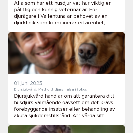
Alla som har ett husdjur vet hur viktig en
pålitlig och kunnig veterinär är. För
djurägare i Vallentuna är behovet av en
djurklinik som kombinerar erfarenhet,
passion och tillgänglighet avgörande. Att ha
tillg...
01 juni 2025
Djursjukvård: Med ditt djurs hälsa i fokus
Djursjukvård handlar om att garantera ditt
husdjurs välmående oavsett om det krävs
förebyggande insatser eller behandling av
akuta sjukdomstillstånd. Att vårda sitt
husdjur är en viktig del av att vara djur...