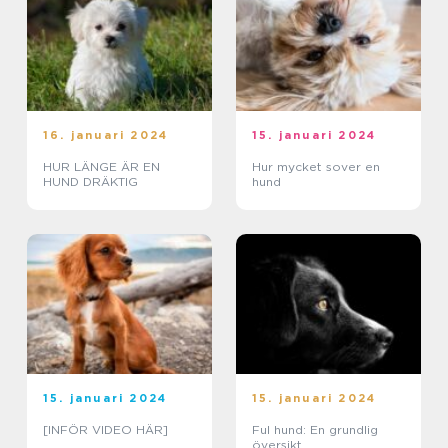
16. januari 2024
15. januari 2024
HUR LÄNGE ÄR EN
Hur mycket sover en
HUND DRÄKTIG
hund
15. januari 2024
15. januari 2024
[INFÖR VIDEO HÄR]
Ful hund: En grundlig
översikt