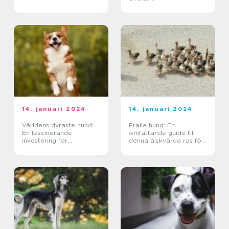
14. januari 2024
14. januari 2024
Världens dyraste hund:
Fralla hund: En
En fascinerande
omfattande guide till
investering för
denna älskvärda ras för
hundälskare
hundälskare