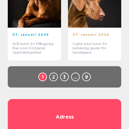
07. januari 2024
07. januari 2024
Grå hund: En Mångsidig
Cykla med hund: En
Ras som Förtjänar
behändig guide för
Uppmärksamhet
hundägare
1
2
3
…
9
Adress