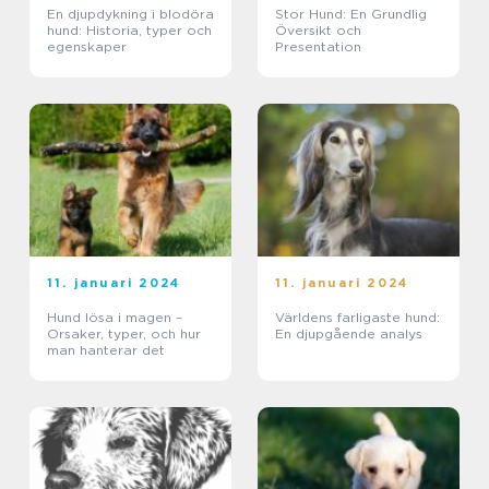
En djupdykning i blodöra
Stor Hund: En Grundlig
hund: Historia, typer och
Översikt och
egenskaper
Presentation
11. januari 2024
11. januari 2024
Hund lösa i magen –
Världens farligaste hund:
Orsaker, typer, och hur
En djupgående analys
man hanterar det