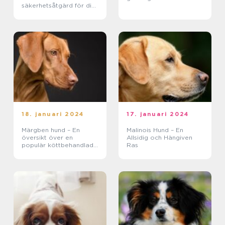
säkerhetsåtgärd för din
fyrbenta vän
18. januari 2024
17. januari 2024
Märgben hund – En
Malinois Hund – En
översikt över en
Allsidig och Hängiven
populär köttbehandlad
Ras
hundgodis