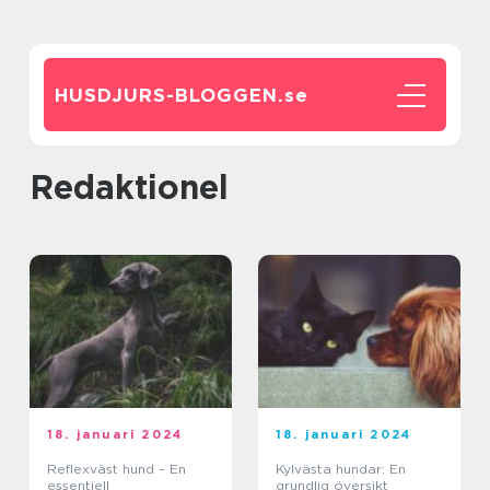
HUSDJURS-BLOGGEN.
se
redaktionel
18. januari 2024
18. januari 2024
Reflexväst hund – En
Kylvästa hundar: En
essentiell
grundlig översikt