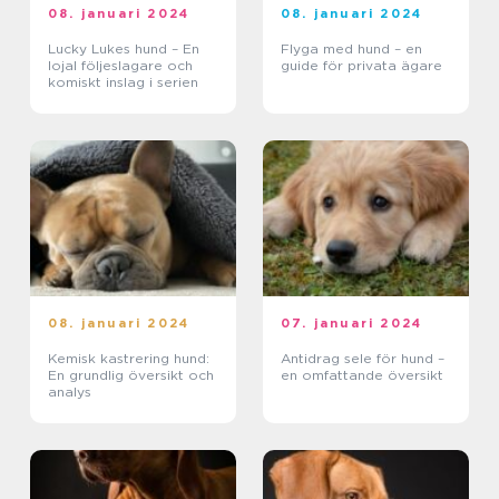
08. januari 2024
08. januari 2024
Lucky Lukes hund – En
Flyga med hund – en
lojal följeslagare och
guide för privata ägare
komiskt inslag i serien
08. januari 2024
07. januari 2024
Kemisk kastrering hund:
Antidrag sele för hund –
En grundlig översikt och
en omfattande översikt
analys