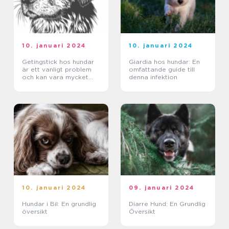
10. januari 2024
10. januari 2024
Getingstick hos hundar
Giardia hos hundar: En
är ett vanligt problem
omfattande guide till
och kan vara mycket
denna infektion
smärtsamt och
potentiellt farligt för
dessa fyrbenta vänner
10. januari 2024
09. januari 2024
Hundar i Bil: En grundlig
Diarre Hund: En Grundlig
översikt
Översikt