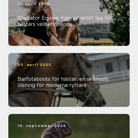
11. april 2025
Gladiator Equine: Fjärrinfrarött ljus för
hästars välbefinnande
03. april 2025
Barfotaboots för hästar: en skonsam
lösning för moderna ryttare
16. september 2024