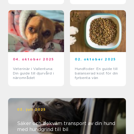
04. oktober 2025
02. oktober 2025
Veterinär i Vallentuna:
Hundfoder: En guide till
Din guide till djurvård i
balanserad kost för din
närområdet
fyrbenta vän
03. juli 2025
Säker och bekväm transport av din hund
med hundgrind till bil