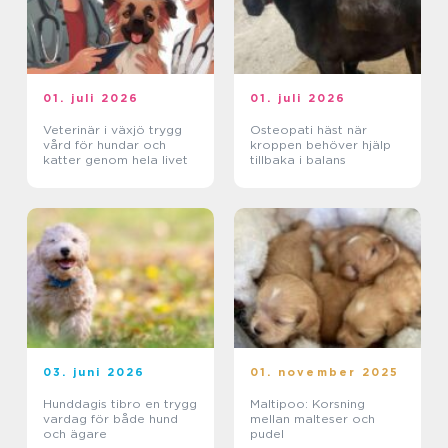
01. juli 2026
01. juli 2026
Veterinär i växjö trygg
Osteopati häst när
vård för hundar och
kroppen behöver hjälp
katter genom hela livet
tillbaka i balans
03. juni 2026
01. november 2025
Hunddagis tibro en trygg
Maltipoo: Korsning
vardag för både hund
mellan malteser och
och ägare
pudel