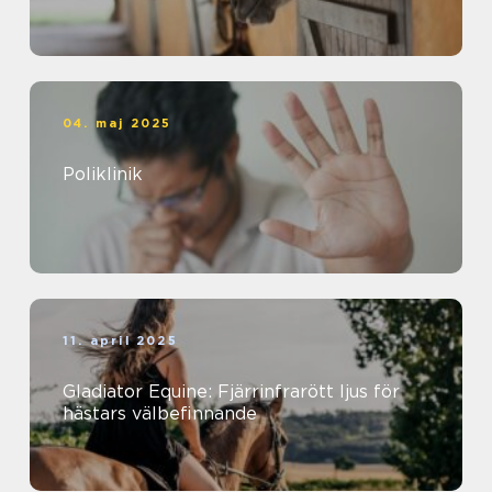
04. maj 2025
Poliklinik
11. april 2025
Gladiator Equine: Fjärrinfrarött ljus för
hästars välbefinnande