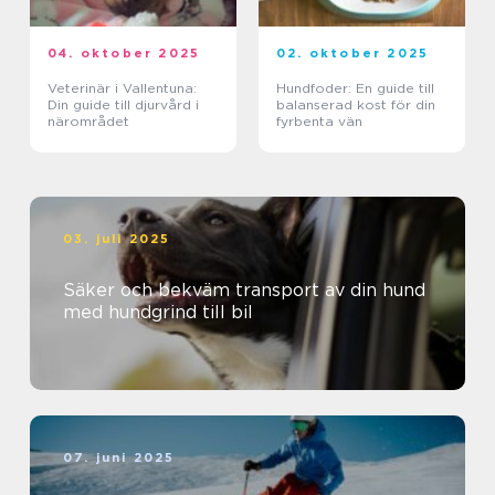
04. oktober 2025
02. oktober 2025
Veterinär i Vallentuna:
Hundfoder: En guide till
Din guide till djurvård i
balanserad kost för din
närområdet
fyrbenta vän
03. juli 2025
Säker och bekväm transport av din hund
med hundgrind till bil
07. juni 2025