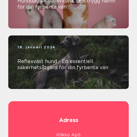
Hunddagis i Sollentuna – En trygg hamn
för din fyrbenta vän
18. januari 2024
Reflexväst hund - En essentiell
säkerhetsåtgärd för din fyrbenta vän
Adress