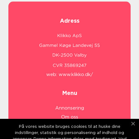
Adress
web:
www.klikko.dk/
Menu
Annonsering
Om oss
Cookies
På vores website bruges cookies til at huske dine
indstillinger, statistik og personalisering af indhold og
Kontakta oss
annoncer. Denne information deles med tredjepart. Ved