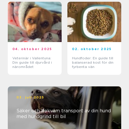
04. oktober 2025
02. oktober 2025
Veterinär i Vallentuna:
Hundfoder: En guide till
Din guide till djurvård i
balanserad kost för din
närområdet
fyrbenta vän
03. juli 2025
Säker och bekväm transport av din hund
med hundgrind till bil