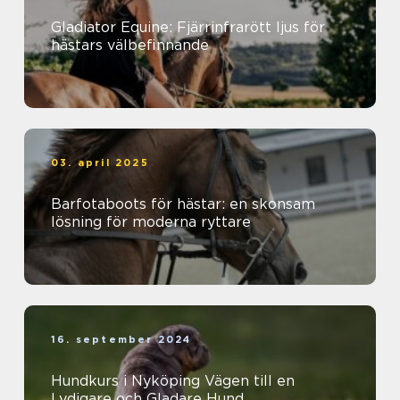
Gladiator Equine: Fjärrinfrarött ljus för
hästars välbefinnande
03. april 2025
Barfotaboots för hästar: en skonsam
lösning för moderna ryttare
16. september 2024
Hundkurs i Nyköping Vägen till en
Lydigare och Gladare Hund