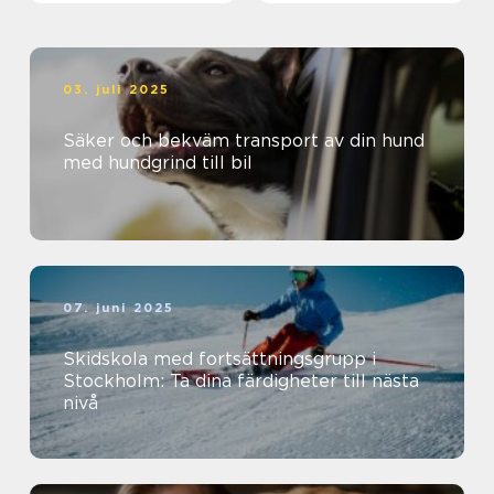
03. juli 2025
Säker och bekväm transport av din hund
med hundgrind till bil
07. juni 2025
Skidskola med fortsättningsgrupp i
Stockholm: Ta dina färdigheter till nästa
nivå