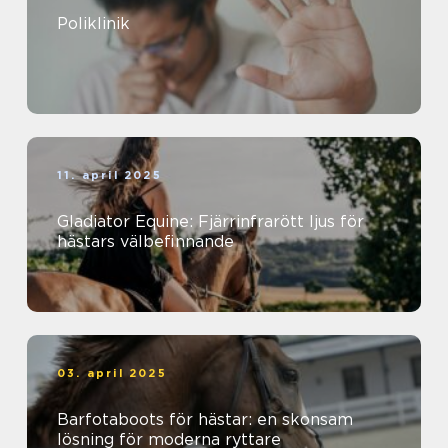
Poliklinik
11. april 2025
Gladiator Equine: Fjärrinfrarött ljus för
hästars välbefinnande
03. april 2025
Barfotaboots för hästar: en skonsam
lösning för moderna ryttare