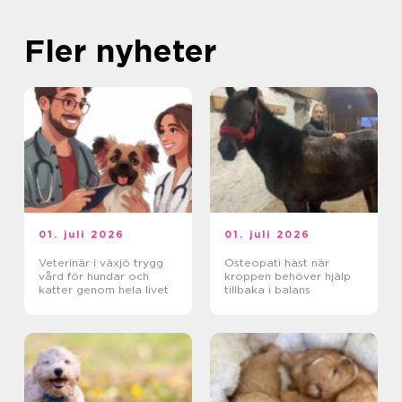
Fler nyheter
01. juli 2026
01. juli 2026
Veterinär i växjö trygg
Osteopati häst när
vård för hundar och
kroppen behöver hjälp
katter genom hela livet
tillbaka i balans