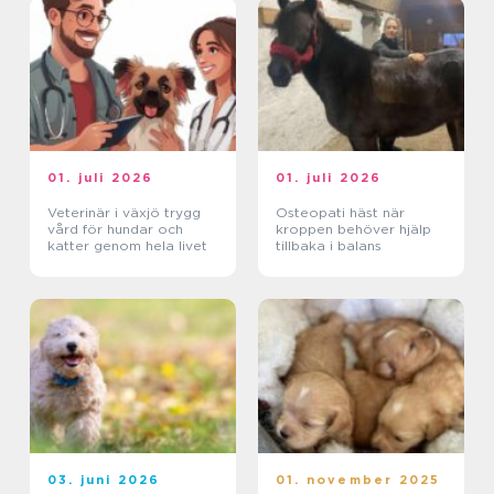
01. juli 2026
01. juli 2026
Veterinär i växjö trygg
Osteopati häst när
vård för hundar och
kroppen behöver hjälp
katter genom hela livet
tillbaka i balans
03. juni 2026
01. november 2025