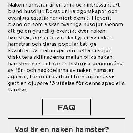
Naken hamstrar är en unik och intressant art
bland husdjur. Deras unika egenskaper och
ovanliga estetik har gjort dem till favorit
bland de som älskar ovanliga husdjur. Genom
att ge en grundlig översikt över naken
hamstrar, presentera olika typer av naken
hamstrar och deras popularitet, ge
kvantitativa mätningar om detta husdjur,
diskutera skillnaderna mellan olika naken
hamsterraser och ge en historisk genomgång
av för- och nackdelarna av naken hamster
ägande, har denna artikel förhoppningsvis
gett en djupare förståelse för denna speciella
varelse.
FAQ
Vad är en naken hamster?