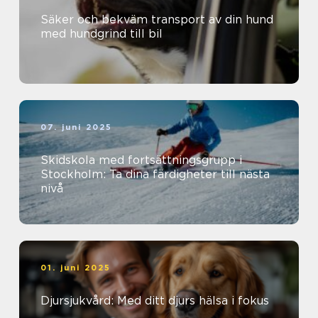
Säker och bekväm transport av din hund
med hundgrind till bil
07. juni 2025
Skidskola med fortsättningsgrupp i
Stockholm: Ta dina färdigheter till nästa
nivå
01. juni 2025
Djursjukvård: Med ditt djurs hälsa i fokus