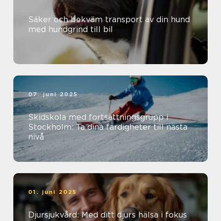
Säker och bekväm transport av din hund
med hundgrind till bil
07. juni 2025
Skidskola med fortsättningsgrupp i
Stockholm: Ta dina färdigheter till nästa
nivå
01. juni 2025
Djursjukvård: Med ditt djurs hälsa i fokus