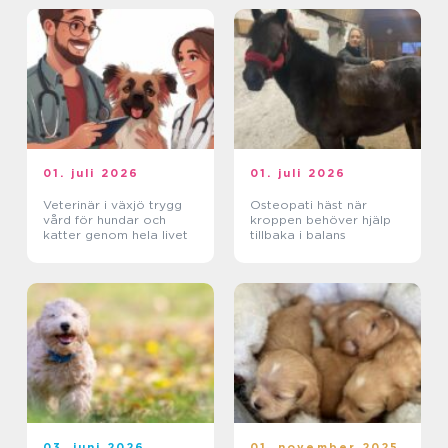
01. juli 2026
01. juli 2026
Veterinär i växjö trygg
Osteopati häst när
vård för hundar och
kroppen behöver hjälp
katter genom hela livet
tillbaka i balans
03. juni 2026
01. november 2025