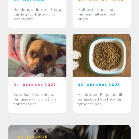
Hunddagis tibro en trygg
Maltipoo: Korsning
vardag för både hund
mellan malteser och
och ägare
pudel
04. oktober 2025
02. oktober 2025
Veterinär i Vallentuna:
Hundfoder: En guide till
Din guide till djurvård i
balanserad kost för din
närområdet
fyrbenta vän
03. juli 2025