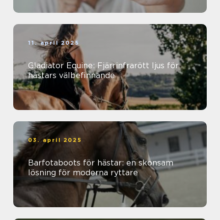
11. april 2025
Gladiator Equine: Fjärrinfrarött ljus för
hästars välbefinnande
03. april 2025
Barfotaboots för hästar: en skonsam
lösning för moderna ryttare