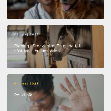
06. maj 2025
Ridning i Stockholm: En guide till
hästlivet i huvudstaden
04. maj 2025
Poliklinik