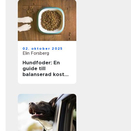
02. oktober 2025
Elin Forsberg
Hundfoder: En
guide till
balanserad kost
för din fyrbenta
vän