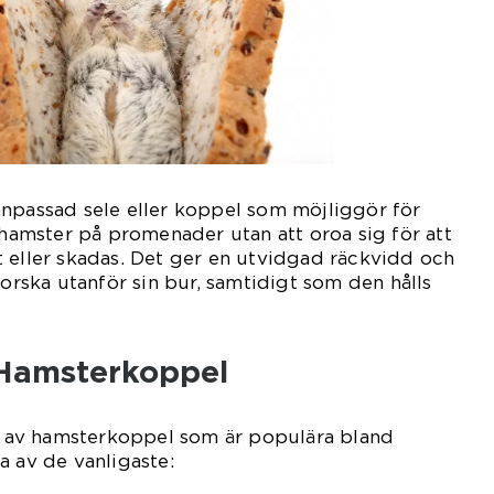
anpassad sele eller koppel som möjliggör för
n hamster på promenader utan att oroa sig för att
 eller skadas. Det ger en utvidgad räckvidd och
forska utanför sin bur, samtidigt som den hålls
 Hamsterkoppel
er av hamsterkoppel som är populära bland
a av de vanligaste: