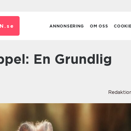
N.
se
ANNONSERING
OM OSS
COOKI
Redaktio