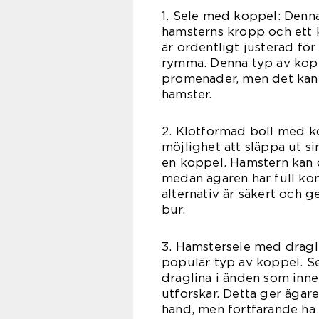
1. Sele med koppel: Denna
hamsterns kropp och ett k
är ordentligt justerad för
rymma. Denna typ av kopp
promenader, men det kan 
hamster.
2. Klotformad boll med k
möjlighet att släppa ut si
en koppel. Hamstern kan d
medan ägaren har full kon
alternativ är säkert och g
bur.
3. Hamstersele med dragl
populär typ av koppel. Se
draglina i änden som inne
utforskar. Detta ger ägar
hand, men fortfarande ha 