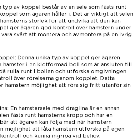
 typ av koppel består av en sele som fästs runt
oppel som ägaren håller i. Det är viktigt att selen
 hamsterns storlek för att undvika att den kan
el ger ägaren god kontroll över hamstern under
vara svårt att montera och avmontera på en ivrig
oppel: Denna unika typ av koppel ger ägaren
n hamster i en klotformad boll som är ansluten till
å rulla runt i bollen och utforska omgivningen
troll över rörelserna genom kopplet. Detta
er hamstern möjlighet att röra sig fritt utanför sin
ina: En hamstersele med draglina är en annan
len fästs runt hamsterns kropp och har en
bär att ägaren kan följa med när hamstern
en möjlighet att låta hamstern utforska på egen
kontroll och kunna ingripa vid behov.