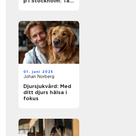
p i Stockholm: Ta
dina färdigheter
till nästa nivå
01. juni 2025
Johan Norberg
Djursjukvård: Med
ditt djurs hälsa i
fokus