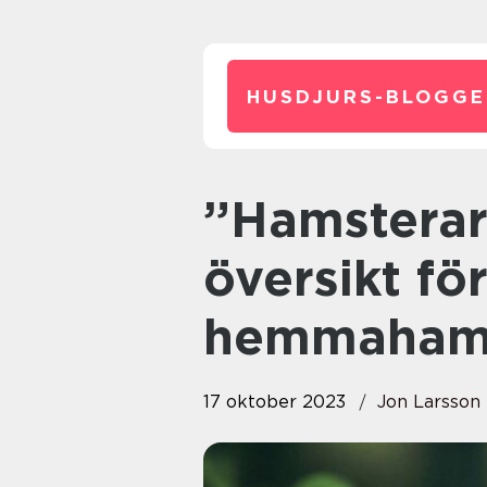
HUSDJURS-BLOGGE
”Hamsterarter: En detaljerad
översikt fö
hemmahams
17 oktober 2023
Jon Larsson