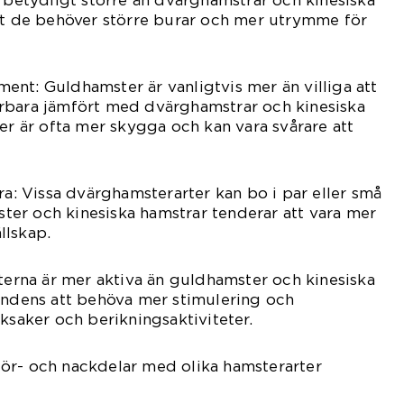
r betydligt större än dvärghamstrar och kinesiska
att de behöver större burar och mer utrymme för
nt: Guldhamster är vanligtvis mer än villiga att
rbara jämfört med dvärghamstrar och kinesiska
ter är ofta mer skygga och kan vara svårare att
ra: Vissa dvärghamsterarter kan bo i par eller små
er och kinesiska hamstrar tenderar att vara mer
ällskap.
rterna är mer aktiva än guldhamster och kinesiska
endens att behöva mer stimulering och
ksaker och berikningsaktiviteter.
ör- och nackdelar med olika hamsterarter