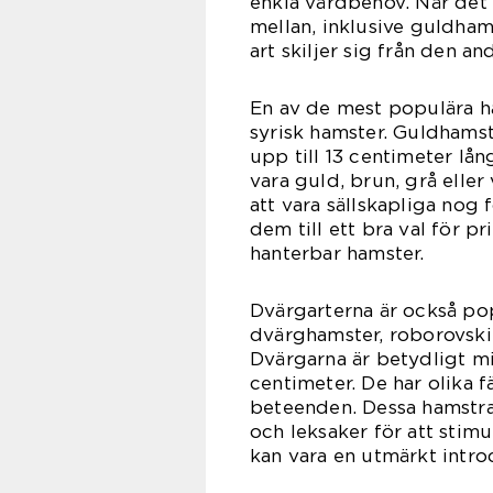
enkla vårdbehov. När det g
mellan, inklusive guldham
art skiljer sig från den a
En av de mest populära h
syrisk hamster. Guldhams
upp till 13 centimeter lå
vara guld, brun, grå elle
att vara sällskapliga nog 
dem till ett bra val för p
hanterbar hamster.
Dvärgarterna är också pop
dvärghamster, roborovsk
Dvärgarna är betydligt m
centimeter. De har olika 
beteenden. Dessa hamstra
och leksaker för att stim
kan vara en utmärkt introd