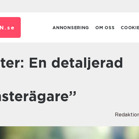
N.
se
ANNONSERING
OM OSS
COOKI
r
terägare”
Redaktio