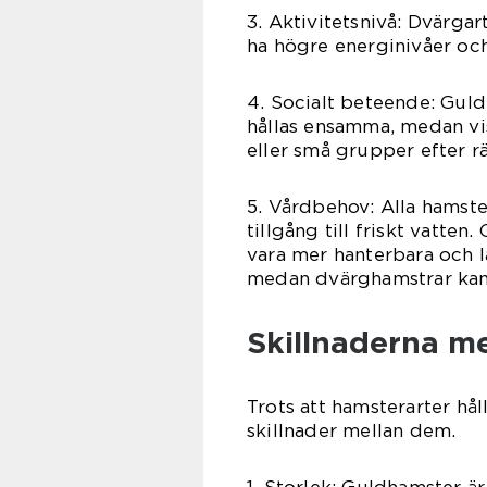
3. Aktivitetsnivå: Dvärga
ha högre energinivåer och
4. Socialt beteende: Gul
hållas ensamma, medan vi
eller små grupper efter rä
5. Vårdbehov: Alla hamste
tillgång till friskt vatte
vara mer hanterbara och lä
medan dvärghamstrar kan
Skillnaderna m
Trots att hamsterarter hå
skillnader mellan dem.