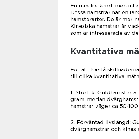
En mindre känd, men inte 
Dessa hamstrar har en lä
hamsterarter. De är mer na
Kinesiska hamstrar är vac
som är intresserade av d
Kvantitativa m
För att förstå skillnadern
till olika kvantitativa mät
1. Storlek: Guldhamster ä
gram, medan dvärghamstra
hamstrar väger ca 50-100
2. Förväntad livslängd: G
dvärghamstrar och kinesis