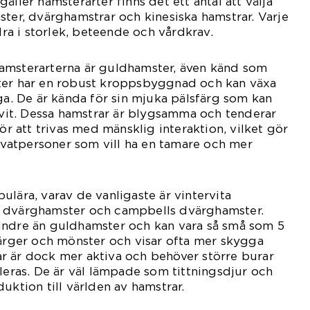
äller hamsterarter finns det ett antal att välja
ster, dvärghamstrar och kinesiska hamstrar. Varje
ndra i storlek, beteende och vårdkrav.
amsterarterna är guldhamster, även känd som
ter har en robust kroppsbyggnad och kan växa
nga. De är kända för sin mjuka pälsfärg som kan
r vit. Dessa hamstrar är blygsamma och tenderar
för att trivas med mänsklig interaktion, vilket gör
rivatpersoner som vill ha en tamare och mer
ulära, varav de vanligaste är vintervita
i dvärghamster och campbells dvärghamster.
indre än guldhamster och kan vara så små som 5
färger och mönster och visar ofta mer skygga
r är dock mer aktiva och behöver större burar
uleras. De är väl lämpade som tittningsdjur och
uktion till världen av hamstrar.