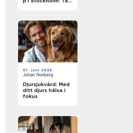
p i Stockholm: Ta
dina färdigheter
till nästa nivå
01. juni 2025
Johan Norberg
Djursjukvård: Med
ditt djurs hälsa i
fokus