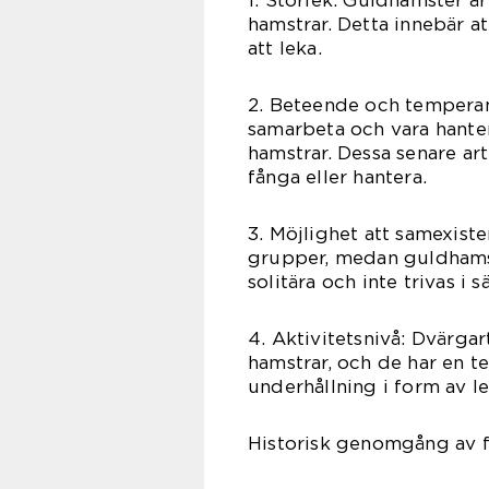
1. Storlek: Guldhamster ä
hamstrar. Detta innebär 
att leka.
2. Beteende och temperame
samarbeta och vara hante
hamstrar. Dessa senare ar
fånga eller hantera.
3. Möjlighet att samexiste
grupper, medan guldhamst
solitära och inte trivas i s
4. Aktivitetsnivå: Dvärga
hamstrar, och de har en t
underhållning i form av le
Historisk genomgång av f