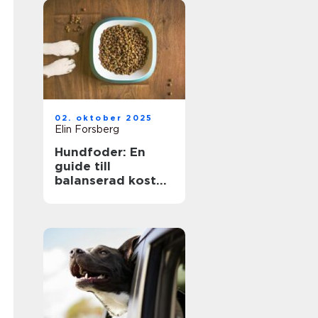
02. oktober 2025
Elin Forsberg
Hundfoder: En
guide till
balanserad kost
för din fyrbenta
vän