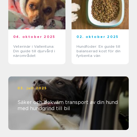
04. oktober 2025
02. oktober 2025
Veterinär i Vallentuna:
Hundfoder: En guide till
Din guide till djurvård i
balanserad kost för din
närområdet
fyrbenta vän
03. juli 2025
Säker och bekväm transport av din hund
med hundgrind till bil