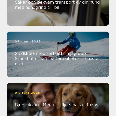
Säker och bekväm transport av din hund
med hundgrind till bil
07. juni 2025
Skidskola med fortsättningsgrupp i
Stockholm: Ta dina färdigheter till nästa
nivå
01. juni 2025
Djursjukvård: Med ditt djurs hälsa i fokus