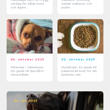
vardag för både hund
mellan malteser och
och ägare
pudel
04. oktober 2025
02. oktober 2025
Veterinär i Vallentuna:
Hundfoder: En guide till
Din guide till djurvård i
balanserad kost för din
närområdet
fyrbenta vän
03. juli 2025