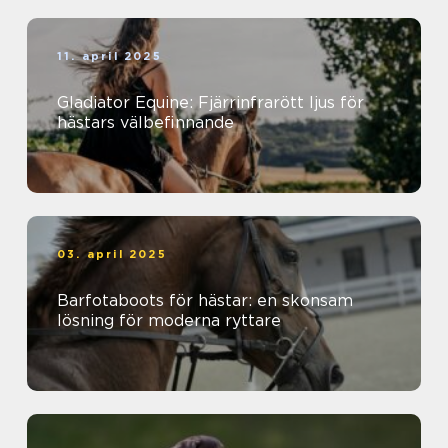
11. april 2025
Gladiator Equine: Fjärrinfrarött ljus för
hästars välbefinnande
03. april 2025
Barfotaboots för hästar: en skonsam
lösning för moderna ryttare