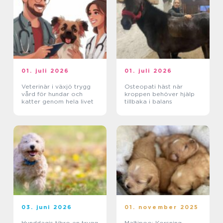
01. juli 2026
01. juli 2026
Veterinär i växjö trygg
Osteopati häst när
vård för hundar och
kroppen behöver hjälp
katter genom hela livet
tillbaka i balans
03. juni 2026
01. november 2025
Hunddagis tibro en trygg
Maltipoo: Korsning