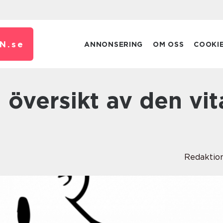
N.
se
ANNONSERING
OM OSS
COOKI
Redaktio