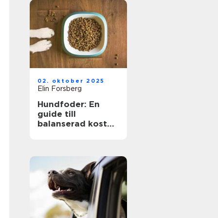
02. oktober 2025
Elin Forsberg
Hundfoder: En
guide till
balanserad kost
för din fyrbenta
vän