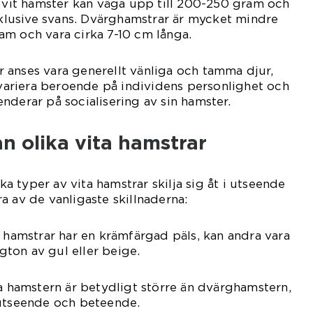
k vit hamster kan väga upp till 200-250 gram och
inklusive svans. Dvärghamstrar är mycket mindre
am och vara cirka 7-10 cm långa.
 anses vara generellt vänliga och tamma djur,
riera beroende på individens personlighet och
nderar på socialisering av sin hamster.
an olika vita hamstrar
ika typer av vita hamstrar skilja sig åt i utseende
a av de vanligaste skillnaderna:
a hamstrar har en krämfärgad päls, kan andra vara
rgton av gul eller beige.
ta hamstern är betydligt större än dvärghamstern,
 utseende och beteende.