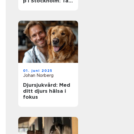
p i Stockholm: Ta
dina färdigheter
till nästa nivå
01. juni 2025
Johan Norberg
Djursjukvård: Med
ditt djurs hälsa i
fokus