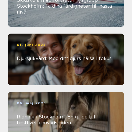
Skidskola med fortsättningsgrupp i
Stockholm: Ta dina färdigheter till nästa
nivå
01. juni 2025
Djursjukvård: Med ditt djurs hälsa i fokus
06. maj 2025
Ridning i Stockholm: En guide till
hästlivet i huvudstaden