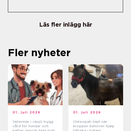
Läs fler inlägg här
Fler nyheter
01. juli 2026
01. juli 2026
Veterinär i växjö trygg
Osteopati häst när
vård för hundar och
kroppen behöver hjälp
katter genom hela livet
tillbaka i balans