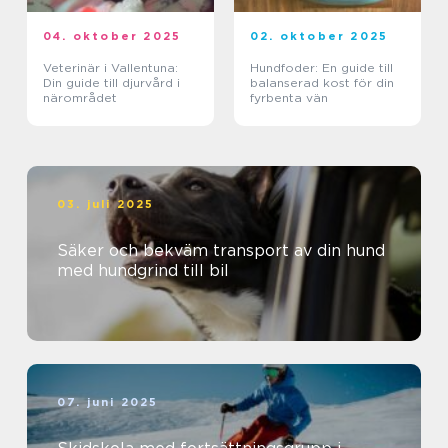
04. oktober 2025
02. oktober 2025
Veterinär i Vallentuna:
Hundfoder: En guide till
Din guide till djurvård i
balanserad kost för din
närområdet
fyrbenta vän
03. juli 2025
Säker och bekväm transport av din hund
med hundgrind till bil
07. juni 2025