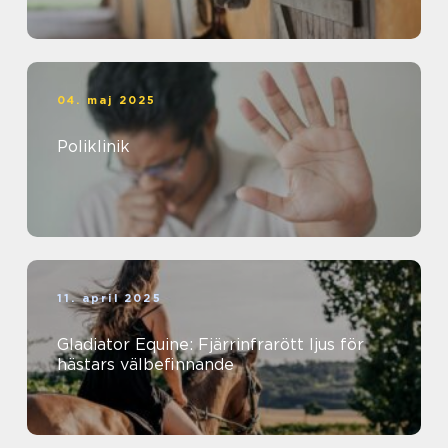
04. maj 2025
Poliklinik
11. april 2025
Gladiator Equine: Fjärrinfrarött ljus för
hästars välbefinnande