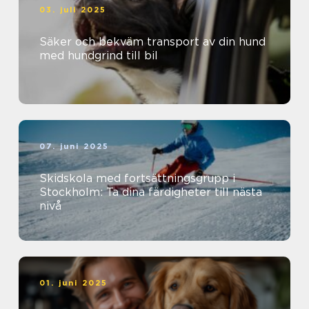
03. juli 2025
Säker och bekväm transport av din hund
med hundgrind till bil
07. juni 2025
Skidskola med fortsättningsgrupp i
Stockholm: Ta dina färdigheter till nästa
nivå
01. juni 2025