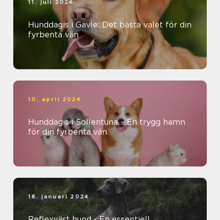
11. juli 2024
Hunddagis i Gävle: Det bästa valet för din
fyrbenta vän
10. april 2024
Hunddagis i Sollentuna – En trygg hamn
för din fyrbenta vän
18. januari 2024
Reflexväst hund - En essentiell