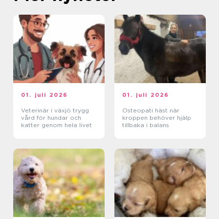
01. juli 2026
01. juli 2026
Veterinär i växjö trygg
Osteopati häst när
vård för hundar och
kroppen behöver hjälp
katter genom hela livet
tillbaka i balans