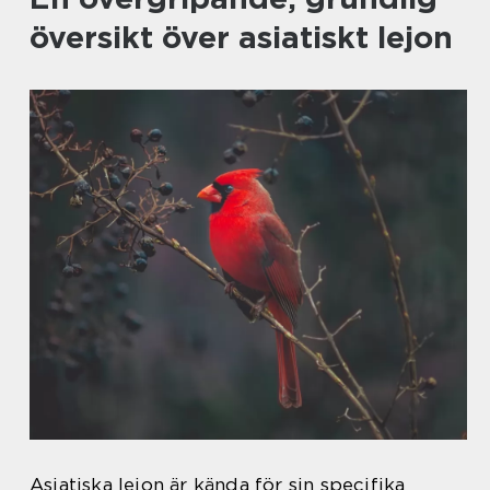
översikt över asiatiskt lejon
Asiatiska lejon är kända för sin specifika