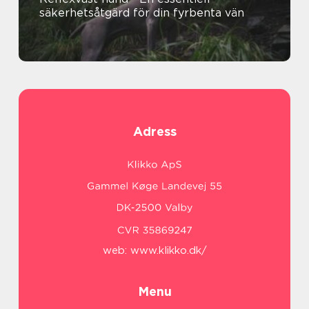
säkerhetsåtgärd för din fyrbenta vän
Adress
web:
www.klikko.dk/
Menu