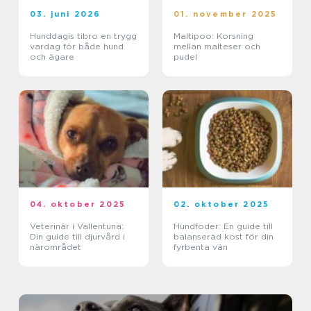
03. juni 2026
01. november 2025
Hunddagis tibro en trygg
Maltipoo: Korsning
vardag för både hund
mellan malteser och
och ägare
pudel
04. oktober 2025
02. oktober 2025
Veterinär i Vallentuna:
Hundfoder: En guide till
Din guide till djurvård i
balanserad kost för din
närområdet
fyrbenta vän