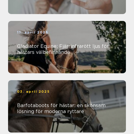
11. april 2025
Gladiator Equine: Fjärrinfrarött ljus för
hästars välbefinnande
03. april 2025
Barfotaboots för hästar: en skonsam
lösning för moderna ryttare