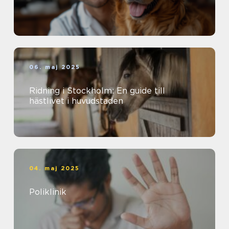
06. maj 2025
Ridning i Stockholm: En guide till
hästlivet i huvudstaden
04. maj 2025
Poliklinik