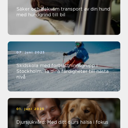
Säker och bekväm transport av din hund
med hundgrind till bil
07. juni 2025
Skidskola med fortsättningsgrupp i
Stockholm: Ta dina färdigheter till nästa
nivå
01. juni 2025
Djursjukvård: Med ditt djurs hälsa i fokus