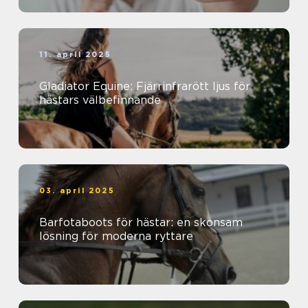
11. april 2025
Gladiator Equine: Fjärrinfrarött ljus för
hästars välbefinnande
03. april 2025
Barfotaboots för hästar: en skonsam
lösning för moderna ryttare