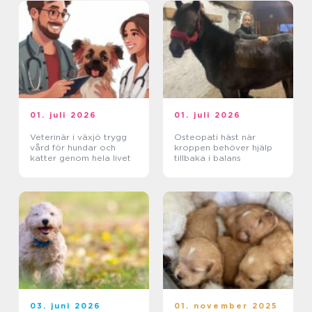
01. juli 2026
01. juli 2026
Veterinär i växjö trygg
Osteopati häst när
vård för hundar och
kroppen behöver hjälp
katter genom hela livet
tillbaka i balans
03. juni 2026
01. november 2025