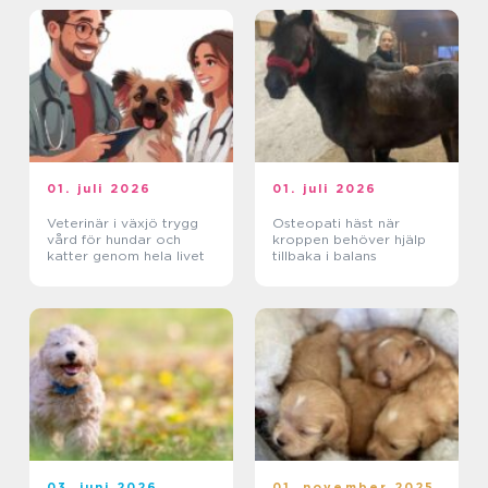
01. juli 2026
01. juli 2026
Veterinär i växjö trygg
Osteopati häst när
vård för hundar och
kroppen behöver hjälp
katter genom hela livet
tillbaka i balans
03. juni 2026
01. november 2025