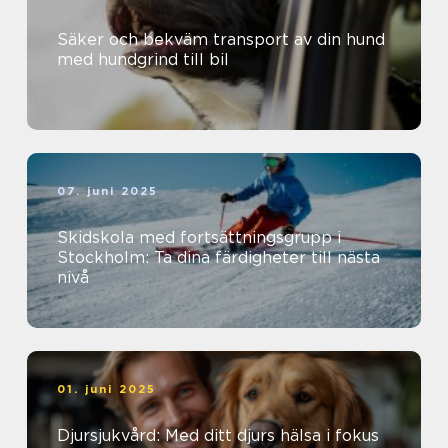
Säker och bekväm transport av din hund
med hundgrind till bil
07. juni 2025
Skidskola med fortsättningsgrupp i
Stockholm: Ta dina färdigheter till nästa
nivå
01. juni 2025
Djursjukvård: Med ditt djurs hälsa i fokus