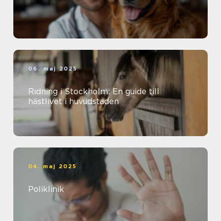
06. maj 2025
Ridning i Stockholm: En guide till
hästlivet i huvudstaden
04. maj 2025
Poliklinik