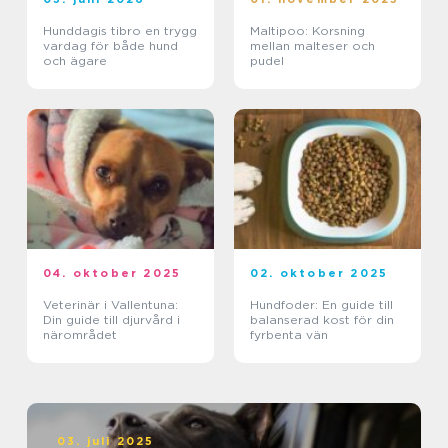
Hunddagis tibro en trygg
Maltipoo: Korsning
vardag för både hund
mellan malteser och
och ägare
pudel
04. oktober 2025
02. oktober 2025
Veterinär i Vallentuna:
Hundfoder: En guide till
Din guide till djurvård i
balanserad kost för din
närområdet
fyrbenta vän
03. juli 2025