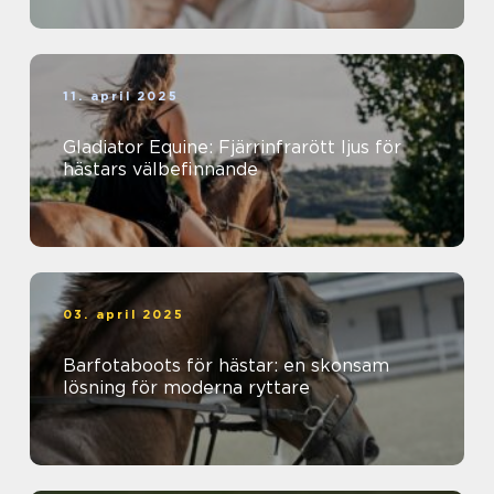
11. april 2025
Gladiator Equine: Fjärrinfrarött ljus för
hästars välbefinnande
03. april 2025
Barfotaboots för hästar: en skonsam
lösning för moderna ryttare