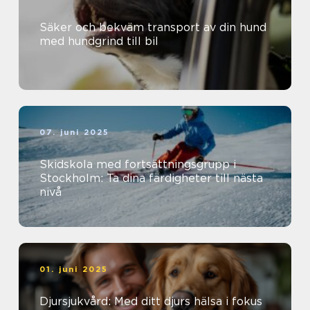
Säker och bekväm transport av din hund
med hundgrind till bil
07. juni 2025
Skidskola med fortsättningsgrupp i
Stockholm: Ta dina färdigheter till nästa
nivå
01. juni 2025
Djursjukvård: Med ditt djurs hälsa i fokus