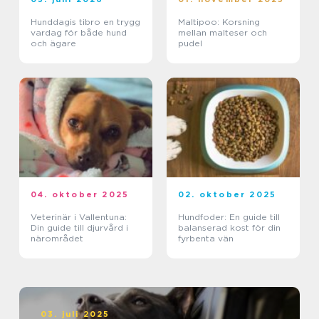
Hunddagis tibro en trygg
Maltipoo: Korsning
vardag för både hund
mellan malteser och
och ägare
pudel
04. oktober 2025
02. oktober 2025
Veterinär i Vallentuna:
Hundfoder: En guide till
Din guide till djurvård i
balanserad kost för din
närområdet
fyrbenta vän
03. juli 2025