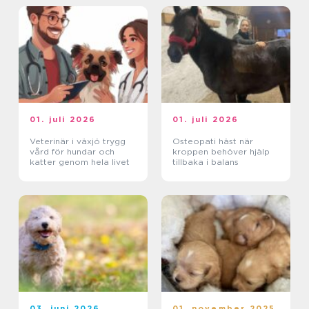
01. juli 2026
01. juli 2026
Veterinär i växjö trygg
Osteopati häst när
vård för hundar och
kroppen behöver hjälp
katter genom hela livet
tillbaka i balans
03. juni 2026
01. november 2025