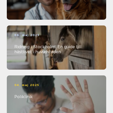
06. maj 2025
Ridning i Stockholm: En guide till
hästlivet i huvudstaden
04. maj 2025
Poliklinik