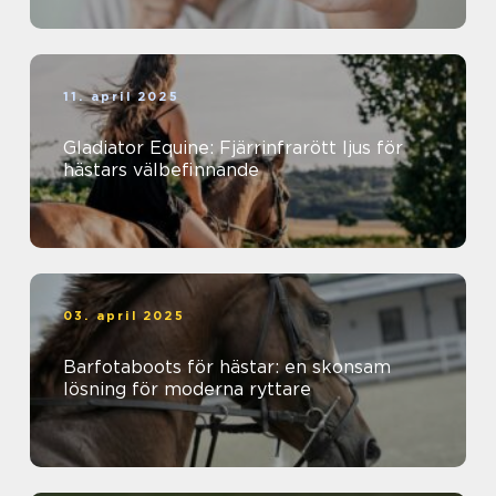
11. april 2025
Gladiator Equine: Fjärrinfrarött ljus för
hästars välbefinnande
03. april 2025
Barfotaboots för hästar: en skonsam
lösning för moderna ryttare