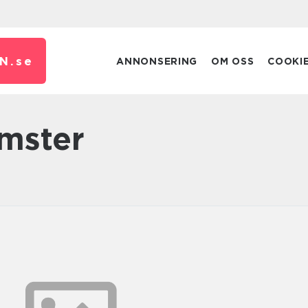
N.
se
ANNONSERING
OM OSS
COOKI
amster