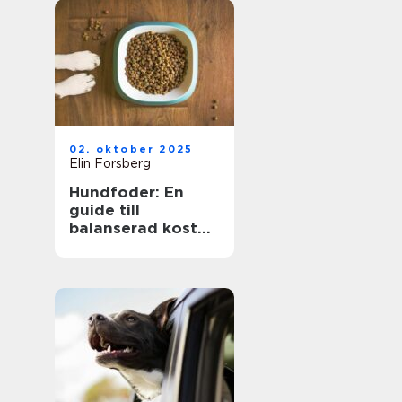
02. oktober 2025
Elin Forsberg
Hundfoder: En
guide till
balanserad kost
för din fyrbenta
vän