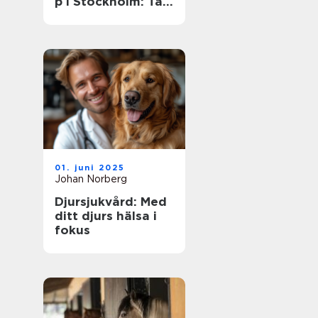
p i Stockholm: Ta
dina färdigheter
till nästa nivå
01. juni 2025
Johan Norberg
Djursjukvård: Med
ditt djurs hälsa i
fokus