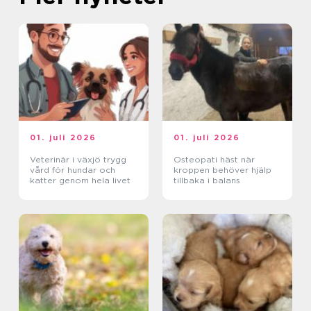
01. juli 2026
01. juli 2026
Veterinär i växjö trygg
Osteopati häst när
vård för hundar och
kroppen behöver hjälp
katter genom hela livet
tillbaka i balans