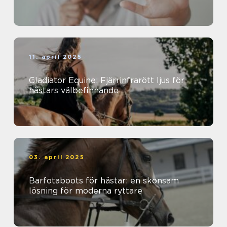
11. april 2025
Gladiator Equine: Fjärrinfrarött ljus för
hästars välbefinnande
03. april 2025
Barfotaboots för hästar: en skonsam
lösning för moderna ryttare