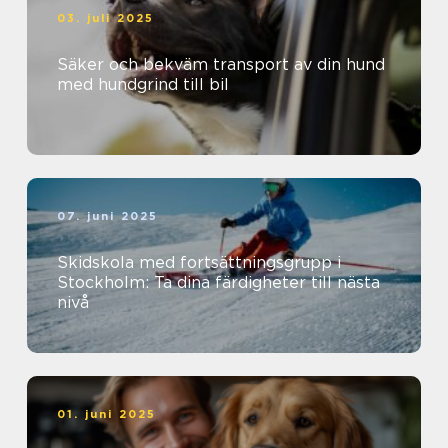
03. juli 2025
Säker och bekväm transport av din hund
med hundgrind till bil
07. juni 2025
Skidskola med fortsättningsgrupp i
Stockholm: Ta dina färdigheter till nästa
nivå
01. juni 2025