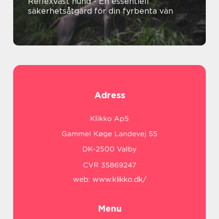
Reflexväst hund - En essentiell
säkerhetsåtgärd för din fyrbenta vän
Adress
web:
www.klikko.dk/
Menu