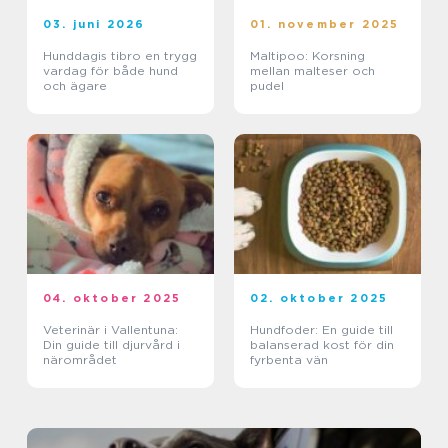
03. juni 2026
01. november 2025
Hunddagis tibro en trygg
Maltipoo: Korsning
vardag för både hund
mellan malteser och
och ägare
pudel
04. oktober 2025
02. oktober 2025
Veterinär i Vallentuna:
Hundfoder: En guide till
Din guide till djurvård i
balanserad kost för din
närområdet
fyrbenta vän