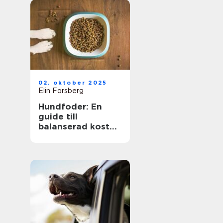
02. oktober 2025
Elin Forsberg
Hundfoder: En
guide till
balanserad kost
för din fyrbenta
vän