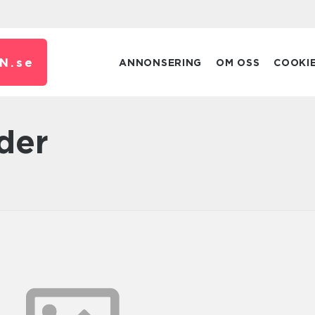
N.
se
ANNONSERING
OM OSS
COOKI
oder