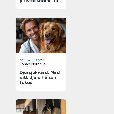
p i Stockholm: Ta
dina färdigheter
till nästa nivå
01. juni 2025
Johan Norberg
Djursjukvård: Med
ditt djurs hälsa i
fokus