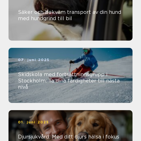
Säker och bekväm transport av din hund
med hundgrind till bil
07. juni 2025
Skidskola med fortsättningsgrupp i
Stockholm: Ta dina färdigheter till nästa
nivå
01. juni 2025
Djursjukvård: Med ditt djurs hälsa i fokus