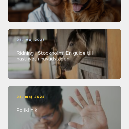
06. maj 2025
Ridning i Stockholm: En guide till
hästlivet i huvudstaden
04. maj 2025
Poliklinik