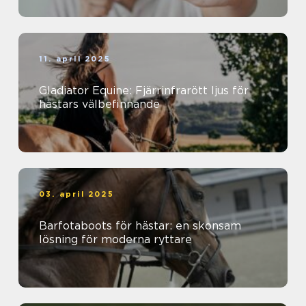
11. april 2025
Gladiator Equine: Fjärrinfrarött ljus för
hästars välbefinnande
03. april 2025
Barfotaboots för hästar: en skonsam
lösning för moderna ryttare