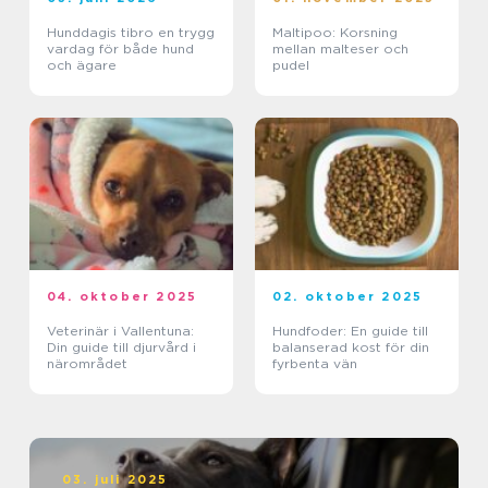
Hunddagis tibro en trygg
Maltipoo: Korsning
vardag för både hund
mellan malteser och
och ägare
pudel
04. oktober 2025
02. oktober 2025
Veterinär i Vallentuna:
Hundfoder: En guide till
Din guide till djurvård i
balanserad kost för din
närområdet
fyrbenta vän
03. juli 2025