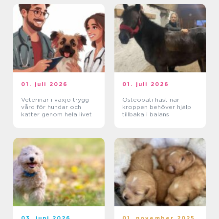
01. juli 2026
01. juli 2026
Veterinär i växjö trygg
Osteopati häst när
vård för hundar och
kroppen behöver hjälp
katter genom hela livet
tillbaka i balans
03. juni 2026
01. november 2025