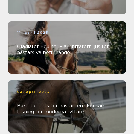
11. april 2025
Gladiator Equine: Fjärrinfrarött ljus för
hästars välbefinnande
03. april 2025
Barfotaboots för hästar: en skonsam
lösning för moderna ryttare