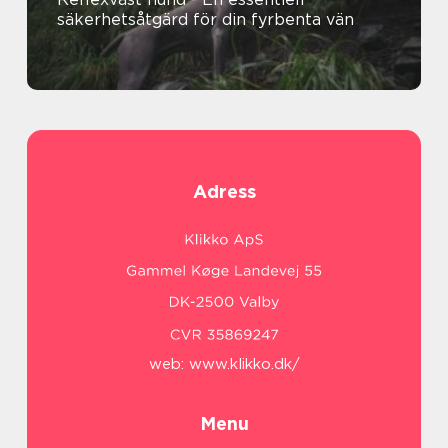
säkerhetsåtgärd för din fyrbenta vän
Adress
web:
www.klikko.dk/
Menu