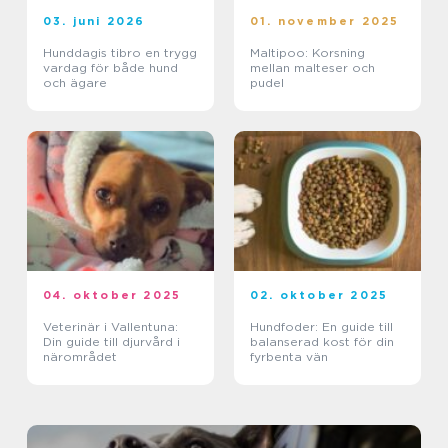
03. juni 2026
01. november 2025
Hunddagis tibro en trygg
Maltipoo: Korsning
vardag för både hund
mellan malteser och
och ägare
pudel
04. oktober 2025
02. oktober 2025
Veterinär i Vallentuna:
Hundfoder: En guide till
Din guide till djurvård i
balanserad kost för din
närområdet
fyrbenta vän