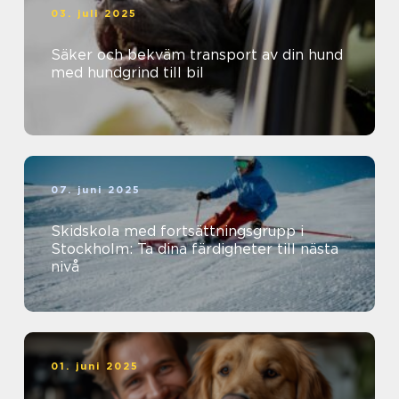
03. juli 2025
Säker och bekväm transport av din hund
med hundgrind till bil
07. juni 2025
Skidskola med fortsättningsgrupp i
Stockholm: Ta dina färdigheter till nästa
nivå
01. juni 2025