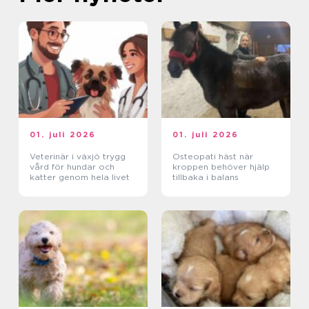
01. juli 2026
01. juli 2026
Veterinär i växjö trygg
Osteopati häst när
vård för hundar och
kroppen behöver hjälp
katter genom hela livet
tillbaka i balans