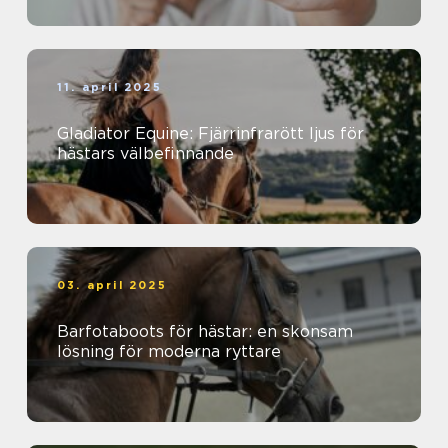
11. april 2025
Gladiator Equine: Fjärrinfrarött ljus för
hästars välbefinnande
03. april 2025
Barfotaboots för hästar: en skonsam
lösning för moderna ryttare