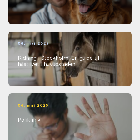
06. maj 2025
Ridning i Stockholm: En guide till
hästlivet i huvudstaden
04. maj 2025
Poliklinik