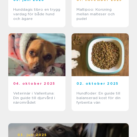
Hunddagis tibro en trygg
Maltipoo: Korsning
vardag för både hund
mellan malteser och
och ägare
pudel
04. oktober 2025
02. oktober 2025
Veterinär i Vallentuna:
Hundfoder: En guide till
Din guide till djurvård i
balanserad kost för din
närområdet
fyrbenta vän
03. juli 2025