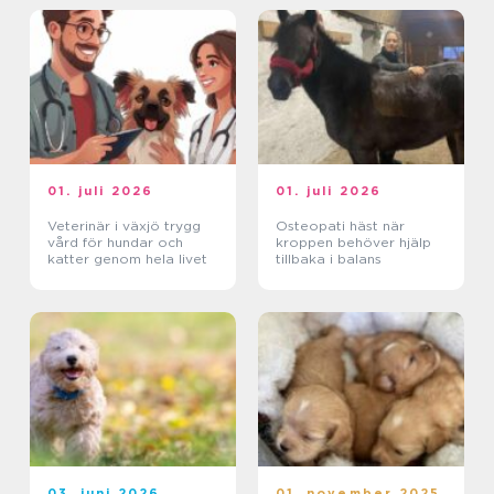
01. juli 2026
01. juli 2026
Veterinär i växjö trygg
Osteopati häst när
vård för hundar och
kroppen behöver hjälp
katter genom hela livet
tillbaka i balans
03. juni 2026
01. november 2025