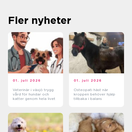
Fler nyheter
01. juli 2026
01. juli 2026
Veterinär i växjö trygg
Osteopati häst när
vård för hundar och
kroppen behöver hjälp
katter genom hela livet
tillbaka i balans