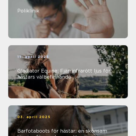
Poliklinik
11. april 2025
Gladiator Equine: Fjärrinfrarött ljus för
hästars välbefinnande
03. april 2025
Barfotaboots för hästar: en skonsam