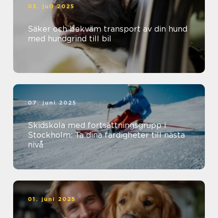
03. juli 2025
Säker och bekväm transport av din hund
med hundgrind till bil
07. juni 2025
Skidskola med fortsättningsgrupp i
Stockholm: Ta dina färdigheter till nästa
nivå
01. juni 2025