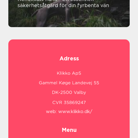
säkerhetsåtgärd för din fyrbenta vän
Adress
web:
www.klikko.dk/
Menu