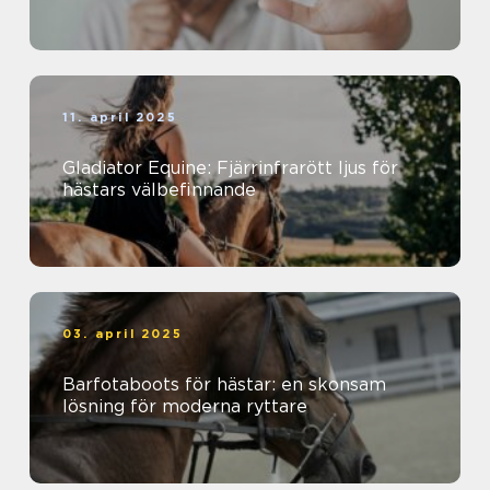
11. april 2025
Gladiator Equine: Fjärrinfrarött ljus för
hästars välbefinnande
03. april 2025
Barfotaboots för hästar: en skonsam
lösning för moderna ryttare