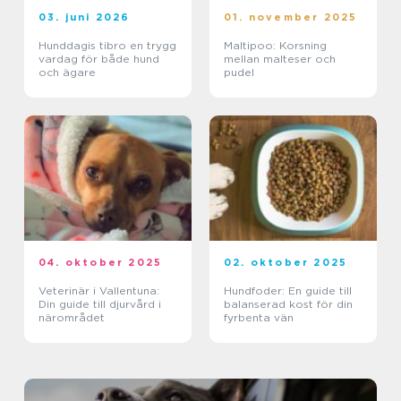
03. juni 2026
01. november 2025
Hunddagis tibro en trygg
Maltipoo: Korsning
vardag för både hund
mellan malteser och
och ägare
pudel
04. oktober 2025
02. oktober 2025
Veterinär i Vallentuna:
Hundfoder: En guide till
Din guide till djurvård i
balanserad kost för din
närområdet
fyrbenta vän