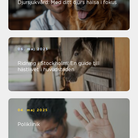
Djursjukvård: Med ditt djurs hälsa i fokus
06. maj 2025
Ridning i Stockholm: En guide till
hästlivet i huvudstaden
04. maj 2025
Poliklinik