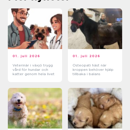
01. juli 2026
01. juli 2026
Veterinär i växjö trygg
Osteopati häst när
vård för hundar och
kroppen behöver hjälp
katter genom hela livet
tillbaka i balans