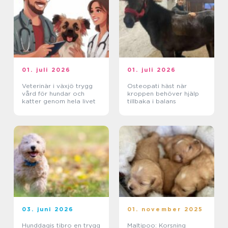
01. juli 2026
01. juli 2026
Veterinär i växjö trygg
Osteopati häst när
vård för hundar och
kroppen behöver hjälp
katter genom hela livet
tillbaka i balans
03. juni 2026
01. november 2025
Hunddagis tibro en trygg
Maltipoo: Korsning