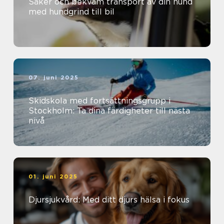
Säker och bekväm transport av din hund
med hundgrind till bil
07. juni 2025
Skidskola med fortsättningsgrupp i
Stockholm: Ta dina färdigheter till nästa
nivå
01. juni 2025
Djursjukvård: Med ditt djurs hälsa i fokus