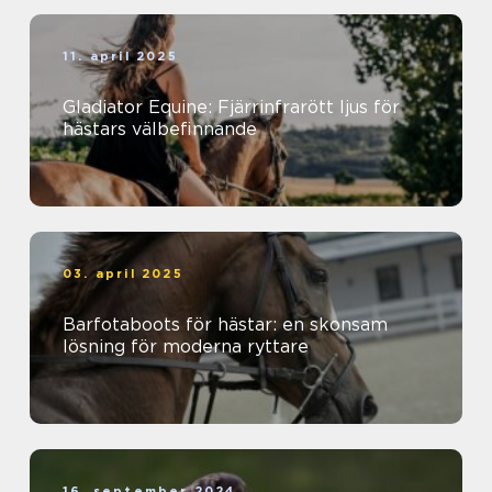
11. april 2025
Gladiator Equine: Fjärrinfrarött ljus för
hästars välbefinnande
03. april 2025
Barfotaboots för hästar: en skonsam
lösning för moderna ryttare
16. september 2024