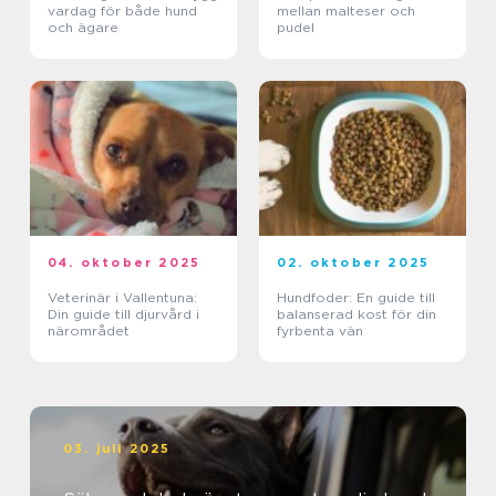
vardag för både hund
mellan malteser och
och ägare
pudel
04. oktober 2025
02. oktober 2025
Veterinär i Vallentuna:
Hundfoder: En guide till
Din guide till djurvård i
balanserad kost för din
närområdet
fyrbenta vän
03. juli 2025