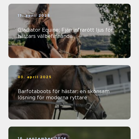
11. april 2025
Gladiator Equine: Fjärrinfrarött ljus för
hästars välbefinnande
03. april 2025
Barfotaboots för hästar: en skonsam
lösning för moderna ryttare
16. september 2024