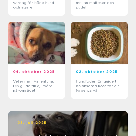
vardag för både hund
mellan malteser och
och ägare
pudel
04. oktober 2025
02. oktober 2025
Veterinär i Vallentuna:
Hundfoder: En guide till
Din guide till djurvård i
balanserad kost för din
närområdet
fyrbenta vän
03. juli 2025