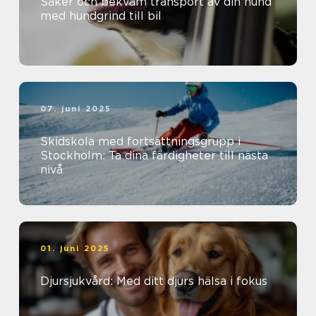
Säker och bekväm transport av din hund
med hundgrind till bil
07. juni 2025
Skidskola med fortsättningsgrupp i
Stockholm: Ta dina färdigheter till nästa
nivå
01. juni 2025
Djursjukvård: Med ditt djurs hälsa i fokus