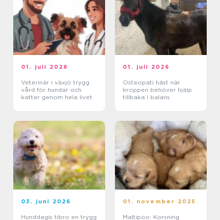
01. juli 2026
01. juli 2026
Veterinär i växjö trygg
Osteopati häst när
vård för hundar och
kroppen behöver hjälp
katter genom hela livet
tillbaka i balans
03. juni 2026
01. november 2025
Hunddagis tibro en trygg
Maltipoo: Korsning