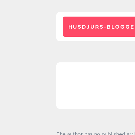
HUSDJURS-BLOGGE
The author has no published arti