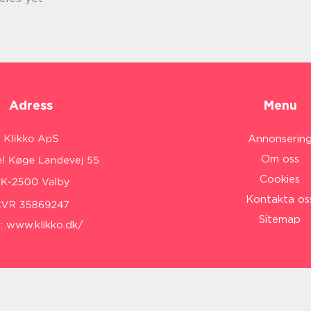
Adress
Menu
Annonserin
Om oss
Cookies
Kontakta os
Sitemap
:
www.klikko.dk/