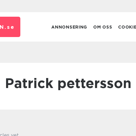
N.
se
ANNONSERING
OM OSS
COOKI
patrick pettersson
cles yet